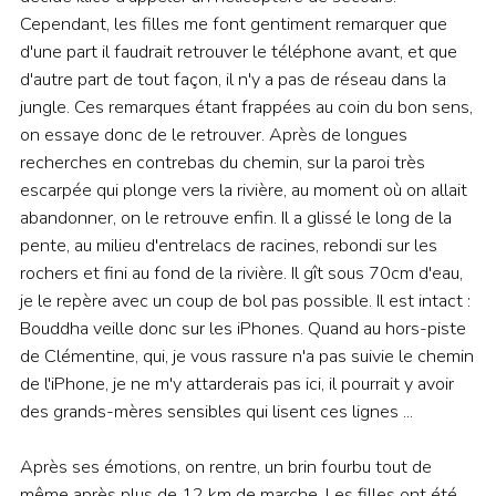
Cependant, les filles me font gentiment remarquer que
d'une part il faudrait retrouver le téléphone avant, et que
d'autre part de tout façon, il n'y a pas de réseau dans la
jungle. Ces remarques étant frappées au coin du bon sens,
on essaye donc de le retrouver. Après de longues
recherches en contrebas du chemin, sur la paroi très
escarpée qui plonge vers la rivière, au moment où on allait
abandonner, on le retrouve enfin. Il a glissé le long de la
pente, au milieu d'entrelacs de racines, rebondi sur les
rochers et fini au fond de la rivière. Il gît sous 70cm d'eau,
je le repère avec un coup de bol pas possible. Il est intact :
Bouddha veille donc sur les iPhones. Quand au hors-piste
de Clémentine, qui, je vous rassure n'a pas suivie le chemin
de l'iPhone, je ne m'y attarderais pas ici, il pourrait y avoir
des grands-mères sensibles qui lisent ces lignes ...
Après ses émotions, on rentre, un brin fourbu tout de
même après plus de 12 km de marche. Les filles ont été