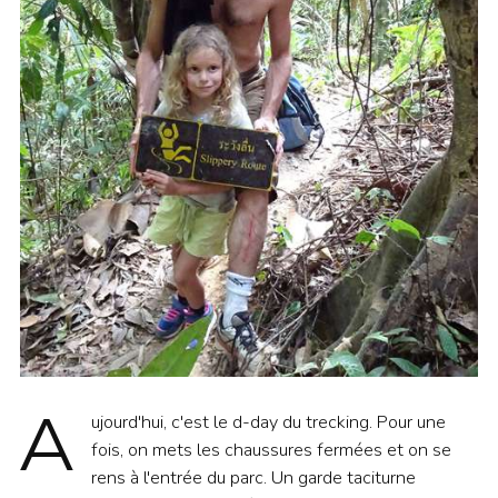
A
ujourd'hui, c'est le d-day du trecking. Pour une
fois, on mets les chaussures fermées et on se
rens à l'entrée du parc. Un garde taciturne